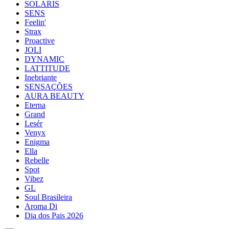
SOLARIS
SENS
Feelin'
Strax
Proactive
JOLI
DYNAMIC
LATTITUDE
Inebriante
SENSAÇÕES
AURA BEAUTY
Eterna
Grand
Lesér
Venyx
Enigma
Ella
Rebelle
Spot
Vibez
GL
Soul Brasileira
Aroma Di
Dia dos Pais 2026