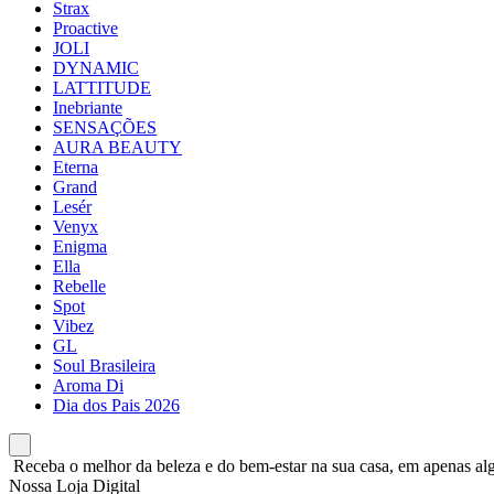
Strax
Proactive
JOLI
DYNAMIC
LATTITUDE
Inebriante
SENSAÇÕES
AURA BEAUTY
Eterna
Grand
Lesér
Venyx
Enigma
Ella
Rebelle
Spot
Vibez
GL
Soul Brasileira
Aroma Di
Dia dos Pais 2026
Receba o melhor da beleza e do bem-estar na sua casa, em apenas alg
Nossa Loja Digital