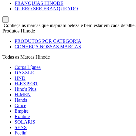
FRANQUIAS HINODE
QUERO SER FRANQUEADO
Conheça as marcas que inspiram beleza e bem-estar em cada detalhe.
Produtos Hinode
PRODUTOS POR CATEGORIA
CONHEÇA NOSSAS MARCAS
Todas as Marcas Hinode
Corps Lígnea
DAZZLE
HND
H-EXPERT
Hino's Plus
H-MEN
Hands
Grace
Empire
Routine
SOLARIS
SENS
Feelin'