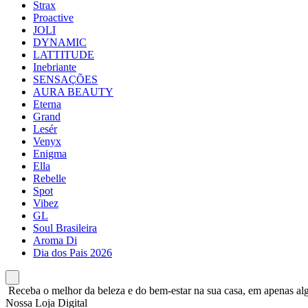
Strax
Proactive
JOLI
DYNAMIC
LATTITUDE
Inebriante
SENSAÇÕES
AURA BEAUTY
Eterna
Grand
Lesér
Venyx
Enigma
Ella
Rebelle
Spot
Vibez
GL
Soul Brasileira
Aroma Di
Dia dos Pais 2026
Receba o melhor da beleza e do bem-estar na sua casa, em apenas alg
Nossa Loja Digital