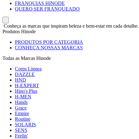
FRANQUIAS HINODE
QUERO SER FRANQUEADO
Conheça as marcas que inspiram beleza e bem-estar em cada detalhe.
Produtos Hinode
PRODUTOS POR CATEGORIA
CONHEÇA NOSSAS MARCAS
Todas as Marcas Hinode
Corps Lígnea
DAZZLE
HND
H-EXPERT
Hino's Plus
H-MEN
Hands
Grace
Empire
Routine
SOLARIS
SENS
Feelin'