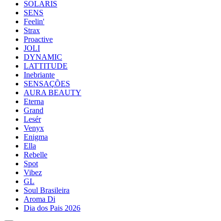
SOLARIS
SENS
Feelin'
Strax
Proactive
JOLI
DYNAMIC
LATTITUDE
Inebriante
SENSAÇÕES
AURA BEAUTY
Eterna
Grand
Lesér
Venyx
Enigma
Ella
Rebelle
Spot
Vibez
GL
Soul Brasileira
Aroma Di
Dia dos Pais 2026