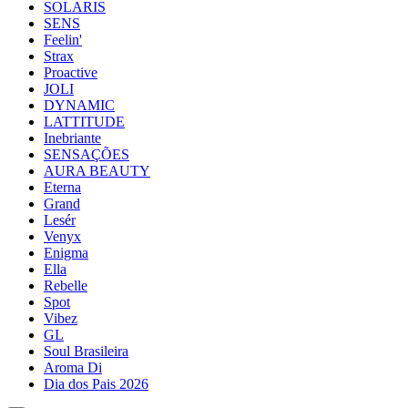
SOLARIS
SENS
Feelin'
Strax
Proactive
JOLI
DYNAMIC
LATTITUDE
Inebriante
SENSAÇÕES
AURA BEAUTY
Eterna
Grand
Lesér
Venyx
Enigma
Ella
Rebelle
Spot
Vibez
GL
Soul Brasileira
Aroma Di
Dia dos Pais 2026