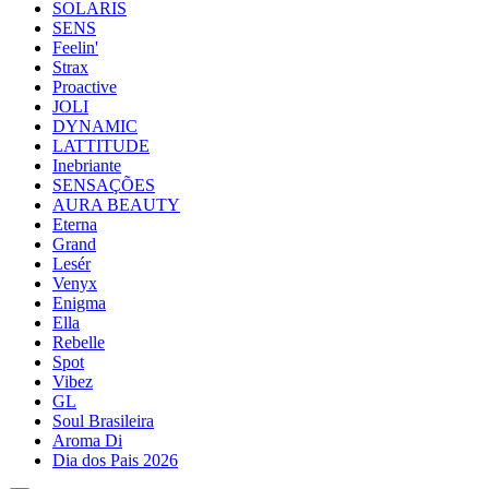
SOLARIS
SENS
Feelin'
Strax
Proactive
JOLI
DYNAMIC
LATTITUDE
Inebriante
SENSAÇÕES
AURA BEAUTY
Eterna
Grand
Lesér
Venyx
Enigma
Ella
Rebelle
Spot
Vibez
GL
Soul Brasileira
Aroma Di
Dia dos Pais 2026