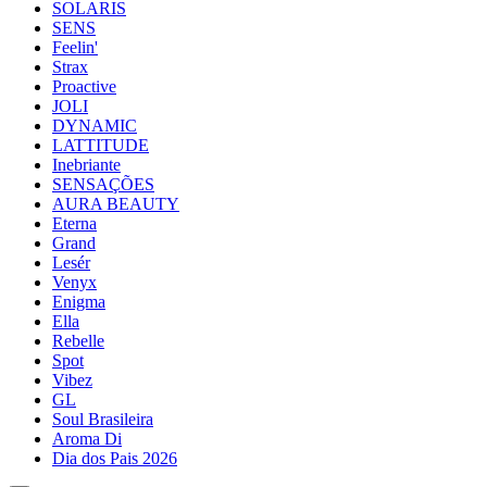
SOLARIS
SENS
Feelin'
Strax
Proactive
JOLI
DYNAMIC
LATTITUDE
Inebriante
SENSAÇÕES
AURA BEAUTY
Eterna
Grand
Lesér
Venyx
Enigma
Ella
Rebelle
Spot
Vibez
GL
Soul Brasileira
Aroma Di
Dia dos Pais 2026