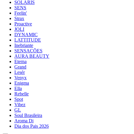
SOLARIS
SENS
Feelin'
Strax
Proactive
JOLI
DYNAMIC
LATTITUDE
Inebriante
SENSAÇÕES
AURA BEAUTY
Eterna
Grand
Lesér
Venyx
Enigma
Ella
Rebelle
Spot
Vibez
GL
Soul Brasileira
Aroma Di
Dia dos Pais 2026