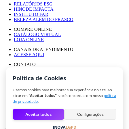
RELATÓRIOS ESG
HINODE IMPACTA
INSTITUTO FAR
BELEZA ALÉM DO FRASCO
COMPRE ONLINE
CATÁLOGO VIRTUAL
LOJA ONLINE
CANAIS DE ATENDIMENTO
ACESSE AQUI
CONTATO
ASSESSORIA DE IMPRENSA
TRABALHE CONOSCO
Política de Cookies
Usamos cookies para melhorar sua experiência no site. Ao
© HINODE GROUP 2024
clicar em
"Aceitar todos"
, você concorda com nossa
política
|
de privacidade
.
CÓDIGO DE ÉTICA
|
Aceitar todos
Configurações
POLÍTICA DE PRIVACIDADE
|
COOKIES
INOVA
LGPD