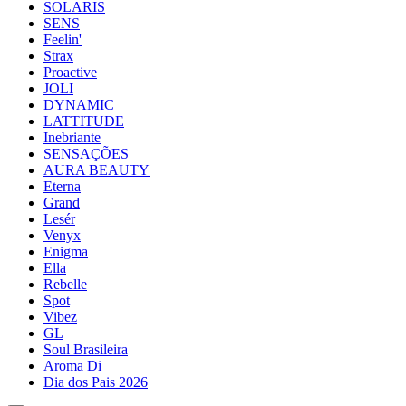
SOLARIS
SENS
Feelin'
Strax
Proactive
JOLI
DYNAMIC
LATTITUDE
Inebriante
SENSAÇÕES
AURA BEAUTY
Eterna
Grand
Lesér
Venyx
Enigma
Ella
Rebelle
Spot
Vibez
GL
Soul Brasileira
Aroma Di
Dia dos Pais 2026