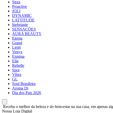
Strax
Proactive
JOLI
DYNAMIC
LATTITUDE
Inebriante
SENSAÇÕES
AURA BEAUTY
Eterna
Grand
Lesér
Venyx
Enigma
Ella
Rebelle
Spot
Vibez
GL
Soul Brasileira
Aroma Di
Dia dos Pais 2026
Receba o melhor da beleza e do bem-estar na sua casa, em apenas alg
Nossa Loja Digital