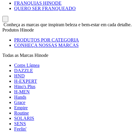
FRANQUIAS HINODE
QUERO SER FRANQUEADO
Conheça as marcas que inspiram beleza e bem-estar em cada detalhe.
Produtos Hinode
PRODUTOS POR CATEGORIA
CONHEÇA NOSSAS MARCAS
Todas as Marcas Hinode
Corps Lígnea
DAZZLE
HND
H-EXPERT
Hino's Plus
H-MEN
Hands
Grace
Empire
Routine
SOLARIS
SENS
Feelin'