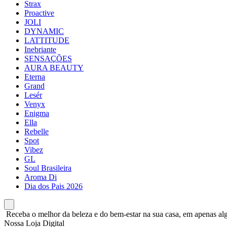
Strax
Proactive
JOLI
DYNAMIC
LATTITUDE
Inebriante
SENSAÇÕES
AURA BEAUTY
Eterna
Grand
Lesér
Venyx
Enigma
Ella
Rebelle
Spot
Vibez
GL
Soul Brasileira
Aroma Di
Dia dos Pais 2026
Receba o melhor da beleza e do bem-estar na sua casa, em apenas alg
Nossa Loja Digital