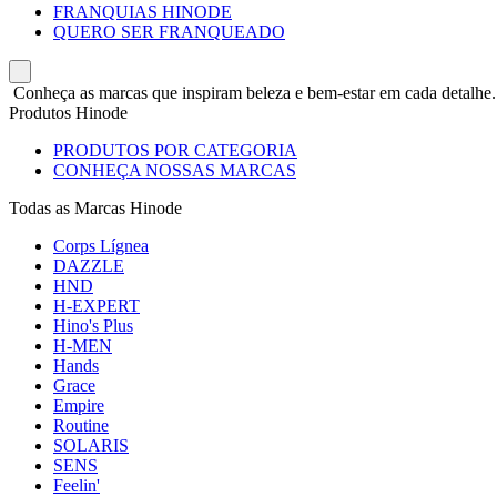
FRANQUIAS HINODE
QUERO SER FRANQUEADO
Conheça as marcas que inspiram beleza e bem-estar em cada detalhe.
Produtos Hinode
PRODUTOS POR CATEGORIA
CONHEÇA NOSSAS MARCAS
Todas as Marcas Hinode
Corps Lígnea
DAZZLE
HND
H-EXPERT
Hino's Plus
H-MEN
Hands
Grace
Empire
Routine
SOLARIS
SENS
Feelin'