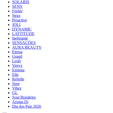
SOLARIS
SENS
Feelin'
Strax
Proactive
JOLI
DYNAMIC
LATTITUDE
Inebriante
SENSAÇÕES
AURA BEAUTY
Eterna
Grand
Lesér
Venyx
Enigma
Ella
Rebelle
Spot
Vibez
GL
Soul Brasileira
Aroma Di
Dia dos Pais 2026