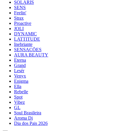
SOLARIS
SENS
Feelin'
Strax
Proactive
JOLI
DYNAMIC
LATTITUDE
Inebriante
SENSAÇÕES
AURA BEAUTY
Eterna
Grand
Lesér
Venyx
Enigma
Ella
Rebelle
Spot
Vibez
GL
Soul Brasileira
Aroma Di
Dia dos Pais 2026