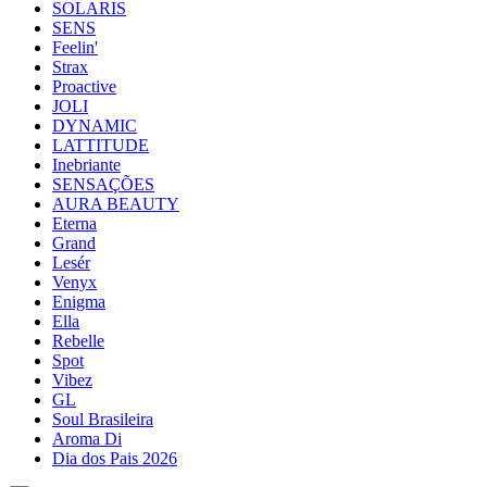
SOLARIS
SENS
Feelin'
Strax
Proactive
JOLI
DYNAMIC
LATTITUDE
Inebriante
SENSAÇÕES
AURA BEAUTY
Eterna
Grand
Lesér
Venyx
Enigma
Ella
Rebelle
Spot
Vibez
GL
Soul Brasileira
Aroma Di
Dia dos Pais 2026