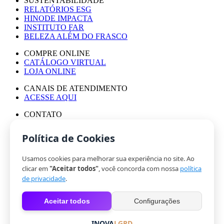
SUSTENTABILIDADE
RELATÓRIOS ESG
HINODE IMPACTA
INSTITUTO FAR
BELEZA ALÉM DO FRASCO
COMPRE ONLINE
CATÁLOGO VIRTUAL
LOJA ONLINE
CANAIS DE ATENDIMENTO
ACESSE AQUI
CONTATO
ASSESSORIA DE IMPRENSA
TRABALHE CONOSCO
Política de Cookies
Usamos cookies para melhorar sua experiência no site. Ao
© HINODE GROUP 2024
clicar em
"Aceitar todos"
, você concorda com nossa
política
|
de privacidade
.
CÓDIGO DE ÉTICA
|
Aceitar todos
Configurações
POLÍTICA DE PRIVACIDADE
|
COOKIES
INOVA
LGPD