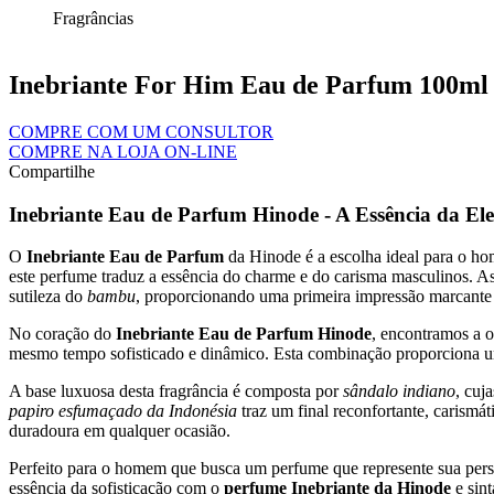
Fragrâncias
Inebriante For Him Eau de Parfum 100ml
COMPRE COM UM CONSULTOR
COMPRE NA LOJA ON-LINE
Compartilhe
Inebriante Eau de Parfum Hinode - A Essência da Eleg
O
Inebriante Eau de Parfum
da Hinode é a escolha ideal para o ho
este perfume traduz a essência do charme e do carisma masculinos. As
sutileza do
bambu
, proporcionando uma primeira impressão marcante 
No coração do
Inebriante Eau de Parfum Hinode
, encontramos a 
mesmo tempo sofisticado e dinâmico. Esta combinação proporciona u
A base luxuosa desta fragrância é composta por
sândalo indiano
, cuj
papiro esfumaçado da Indonésia
traz um final reconfortante, carism
duradoura em qualquer ocasião.
Perfeito para o homem que busca um perfume que represente sua perso
essência da sofisticação com o
perfume Inebriante da Hinode
e sint