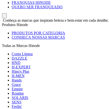
FRANQUIAS HINODE
QUERO SER FRANQUEADO
Conheça as marcas que inspiram beleza e bem-estar em cada detalhe.
Produtos Hinode
PRODUTOS POR CATEGORIA
CONHEÇA NOSSAS MARCAS
Todas as Marcas Hinode
Corps Lígnea
DAZZLE
HND
H-EXPERT
Hino's Plus
H-MEN
Hands
Grace
Empire
Routine
SOLARIS
SENS
Feelin'