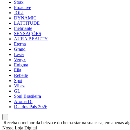
Strax
Proactive
JOLI
DYNAMIC
LATTITUDE
Inebriante
SENSAÇÕES
AURA BEAUTY
Eterna
Grand
Lesér
Venyx
Enigma
Ella
Rebelle
Spot
Vibez
GL
Soul Brasileira
Aroma Di
Dia dos Pais 2026
Receba o melhor da beleza e do bem-estar na sua casa, em apenas alg
Nossa Loja Digital