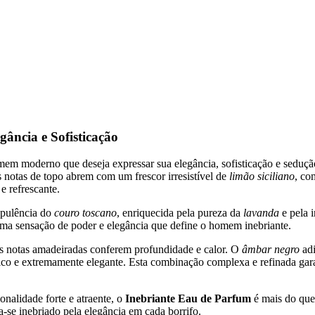
ância e Sofisticação
mem moderno que deseja expressar sua elegância, sofisticação e seduç
 notas de topo abrem com um frescor irresistível de
limão siciliano
, co
e refrescante.
opulência do
couro toscano
, enriquecida pela pureza da
lavanda
e pela 
ma sensação de poder e elegância que define o homem inebriante.
as notas amadeiradas conferem profundidade e calor. O
âmbar negro
adi
ático e extremamente elegante. Esta combinação complexa e refinada ga
nalidade forte e atraente, o
Inebriante Eau de Parfum
é mais do que 
a-se inebriado pela elegância em cada borrifo.