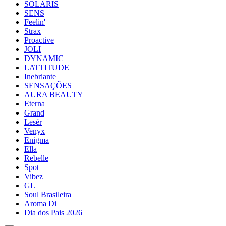
SOLARIS
SENS
Feelin'
Strax
Proactive
JOLI
DYNAMIC
LATTITUDE
Inebriante
SENSAÇÕES
AURA BEAUTY
Eterna
Grand
Lesér
Venyx
Enigma
Ella
Rebelle
Spot
Vibez
GL
Soul Brasileira
Aroma Di
Dia dos Pais 2026