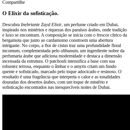
Compartilhe
O Elixir da sofisticação.
Descubra
Inebriante Zayd Elixir
, um perfume criado em Dubai,
inspirado nos mistérios e riquezas dos paraísos árabes, onde tradição
e luxo se encontram. A composição se inicia com o frescor cítrico da
bergamota que junto ao cardamomo constroem uma abertura
intrigante. No corpo, a flor de cistus traz uma profundidade floral
incomum, complementada pelo olibanum, um ingrediente nobre da
perfumaria árabe que adiciona modernidade e destaca a dimensão
incensada da estrutura. O patchouli intensifica a base com sua
robustez terrosa, enquanto o âmbar e o amyris criam um fundo
quente e sofisticado, marcado pelo toque adocicado e resinoso. O
resultado é uma fragrância que interpreta o calor e as tonalidades
douradas dos desertos árabes, com um toque de mistério e
sofisticação encontrados nas inesquecíveis noites de Dubai.