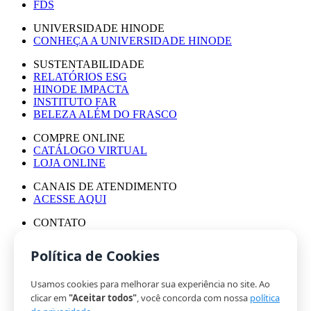
FDS
UNIVERSIDADE HINODE
CONHEÇA A UNIVERSIDADE HINODE
SUSTENTABILIDADE
RELATÓRIOS ESG
HINODE IMPACTA
INSTITUTO FAR
BELEZA ALÉM DO FRASCO
COMPRE ONLINE
CATÁLOGO VIRTUAL
LOJA ONLINE
CANAIS DE ATENDIMENTO
ACESSE AQUI
CONTATO
ASSESSORIA DE IMPRENSA
TRABALHE CONOSCO
Política de Cookies
Usamos cookies para melhorar sua experiência no site. Ao
© HINODE GROUP 2024
clicar em
"Aceitar todos"
, você concorda com nossa
política
|