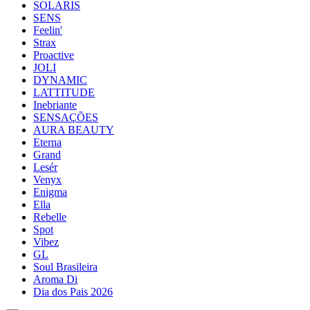
SOLARIS
SENS
Feelin'
Strax
Proactive
JOLI
DYNAMIC
LATTITUDE
Inebriante
SENSAÇÕES
AURA BEAUTY
Eterna
Grand
Lesér
Venyx
Enigma
Ella
Rebelle
Spot
Vibez
GL
Soul Brasileira
Aroma Di
Dia dos Pais 2026