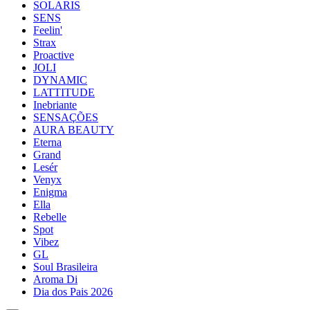
SOLARIS
SENS
Feelin'
Strax
Proactive
JOLI
DYNAMIC
LATTITUDE
Inebriante
SENSAÇÕES
AURA BEAUTY
Eterna
Grand
Lesér
Venyx
Enigma
Ella
Rebelle
Spot
Vibez
GL
Soul Brasileira
Aroma Di
Dia dos Pais 2026