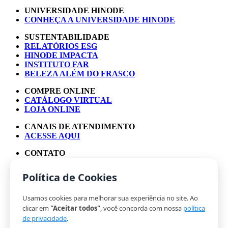
UNIVERSIDADE HINODE
CONHEÇA A UNIVERSIDADE HINODE
SUSTENTABILIDADE
RELATÓRIOS ESG
HINODE IMPACTA
INSTITUTO FAR
BELEZA ALÉM DO FRASCO
COMPRE ONLINE
CATÁLOGO VIRTUAL
LOJA ONLINE
CANAIS DE ATENDIMENTO
ACESSE AQUI
CONTATO
ASSESSORIA DE IMPRENSA
TRABALHE CONOSCO
Política de Cookies
Usamos cookies para melhorar sua experiência no site. Ao
© HINODE GROUP 2024
clicar em
"Aceitar todos"
, você concorda com nossa
política
|
de privacidade
.
CÓDIGO DE ÉTICA