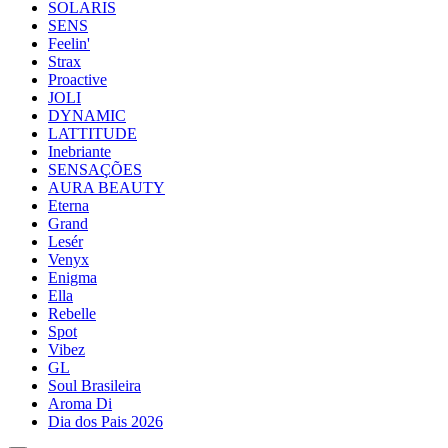
SOLARIS
SENS
Feelin'
Strax
Proactive
JOLI
DYNAMIC
LATTITUDE
Inebriante
SENSAÇÕES
AURA BEAUTY
Eterna
Grand
Lesér
Venyx
Enigma
Ella
Rebelle
Spot
Vibez
GL
Soul Brasileira
Aroma Di
Dia dos Pais 2026