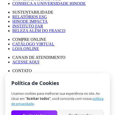
CONHEÇA A UNIVERSIDADE HINODE
SUSTENTABILIDADE
RELATÓRIOS ESG
HINODE IMPACTA
INSTITUTO FAR
BELEZA ALÉM DO FRASCO
COMPRE ONLINE
CATÁLOGO VIRTUAL
LOJA ONLINE
CANAIS DE ATENDIMENTO
ACESSE AQUI
CONTATO
ASSESSORIA DE IMPRENSA
TRABALHE CONOSCO
Política de Cookies
Usamos cookies para melhorar sua experiência no site. Ao
© HINODE GROUP 2024
clicar em
"Aceitar todos"
, você concorda com nossa
política
|
de privacidade
.
CÓDIGO DE ÉTICA
|