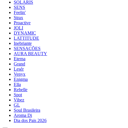
SOLARIS
SENS
Feelin'
Strax
Proactive
JOLI
DYNAMIC
LATTITUDE
Inebriante
SENSAÇÕES
AURA BEAUTY
Eterna
Grand
Lesér
Venyx
Enigma
Ella
Rebelle
Spot
Vibez
GL
Soul Brasileira
Aroma Di
Dia dos Pais 2026