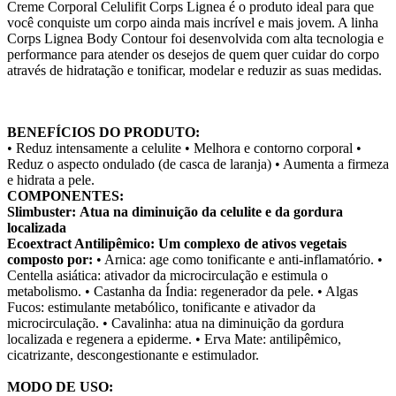
Creme Corporal Celulifit Corps Lignea é o produto ideal para que
você conquiste um corpo ainda mais incrível e mais jovem. A linha
Corps Lignea Body Contour foi desenvolvida com alta tecnologia e
performance para atender os desejos de quem quer cuidar do corpo
através de hidratação e tonificar, modelar e reduzir as suas medidas.
BENEFÍCIOS DO PRODUTO:
• Reduz intensamente a celulite • Melhora e contorno corporal •
Reduz o aspecto ondulado (de casca de laranja) • Aumenta a firmeza
e hidrata a pele.
COMPONENTES:
Slimbuster:
Atua na diminuição da celulite e da gordura
localizada
Ecoextract Antilipêmico:
Um complexo de ativos vegetais
composto por:
• Arnica: age como tonificante e anti-inflamatório. •
Centella asiática: ativador da microcirculação e estimula o
metabolismo. • Castanha da Índia: regenerador da pele. • Algas
Fucos: estimulante metabólico, tonificante e ativador da
microcirculação. • Cavalinha: atua na diminuição da gordura
localizada e regenera a epiderme. • Erva Mate: antilipêmico,
cicatrizante, descongestionante e estimulador.
MODO DE USO: