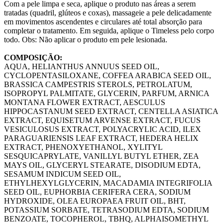
Com a pele limpa e seca, aplique o produto nas áreas a serem
tratadas (quadril, glúteos e coxas), massageie a pele delicadamente
em movimentos ascendentes e circulares até total absorção para
completar o tratamento. Em seguida, aplique o Timeless pelo corpo
todo. Obs: Não aplicar o produto em pele lesionada.
COMPOSIÇÃO:
AQUA, HELIANTHUS ANNUUS SEED OIL,
CYCLOPENTASILOXANE, COFFEA ARABICA SEED OIL,
BRASSICA CAMPESTRIS STEROLS, PETROLATUM,
ISOPROPYL PALMITATE, GLYCERIN, PARFUM, ARNICA
MONTANA FLOWER EXTRACT, AESCULUS
HIPPOCASTANUM SEED EXTRACT, CENTELLA ASIATICA
EXTRACT, EQUISETUM ARVENSE EXTRACT, FUCUS
VESICULOSUS EXTRACT, POLYACRYLIC ACID, ILEX
PARAGUARIENSIS LEAF EXTRACT, HEDERA HELIX
EXTRACT, PHENOXYETHANOL, XYLITYL
SESQUICAPRYLATE, VANILLYL BUTYL ETHER, ZEA
MAYS OIL, GLYCERYL STEARATE, DISODIUM EDTA,
SESAMUM INDICUM SEED OIL,
ETHYLHEXYLGLYCERIN, MACADAMIA INTEGRIFOLIA
SEED OIL, EUPHORBIA CERIFERA CERA, SODIUM
HYDROXIDE, OLEA EUROPAEA FRUIT OIL, BHT,
POTASSIUM SORBATE, TETRASODIUM EDTA, SODIUM
BENZOATE, TOCOPHEROL, TBHQ, ALPHAISOMETHYL