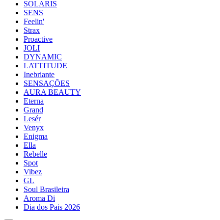
SOLARIS
SENS
Feelin'
Strax
Proactive
JOLI
DYNAMIC
LATTITUDE
Inebriante
SENSAÇÕES
AURA BEAUTY
Eterna
Grand
Lesér
Venyx
Enigma
Ella
Rebelle
Spot
Vibez
GL
Soul Brasileira
Aroma Di
Dia dos Pais 2026