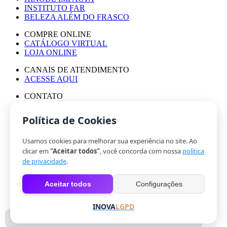
INSTITUTO FAR
BELEZA ALÉM DO FRASCO
COMPRE ONLINE
CATÁLOGO VIRTUAL
LOJA ONLINE
CANAIS DE ATENDIMENTO
ACESSE AQUI
CONTATO
ASSESSORIA DE IMPRENSA
TRABALHE CONOSCO
Política de Cookies
Usamos cookies para melhorar sua experiência no site. Ao
© HINODE GROUP 2024
clicar em
"Aceitar todos"
, você concorda com nossa
política
|
de privacidade
.
CÓDIGO DE ÉTICA
|
Aceitar todos
Configurações
POLÍTICA DE PRIVACIDADE
|
COOKIES
INOVA
LGPD