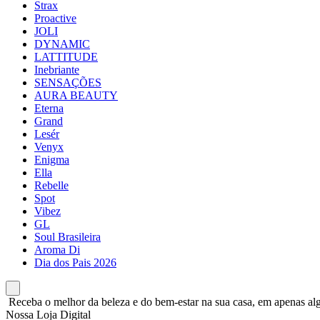
Strax
Proactive
JOLI
DYNAMIC
LATTITUDE
Inebriante
SENSAÇÕES
AURA BEAUTY
Eterna
Grand
Lesér
Venyx
Enigma
Ella
Rebelle
Spot
Vibez
GL
Soul Brasileira
Aroma Di
Dia dos Pais 2026
Receba o melhor da beleza e do bem-estar na sua casa, em apenas alg
Nossa Loja Digital