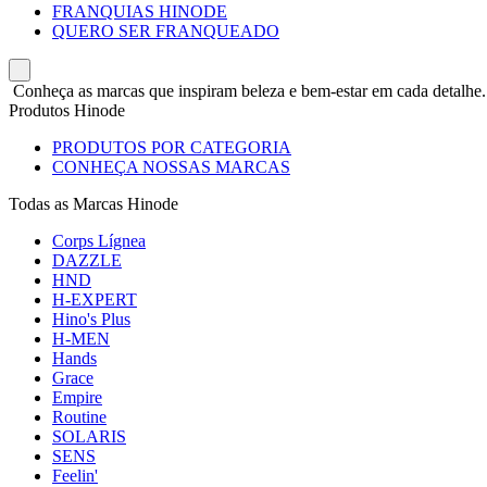
FRANQUIAS HINODE
QUERO SER FRANQUEADO
Conheça as marcas que inspiram beleza e bem-estar em cada detalhe.
Produtos Hinode
PRODUTOS POR CATEGORIA
CONHEÇA NOSSAS MARCAS
Todas as Marcas Hinode
Corps Lígnea
DAZZLE
HND
H-EXPERT
Hino's Plus
H-MEN
Hands
Grace
Empire
Routine
SOLARIS
SENS
Feelin'