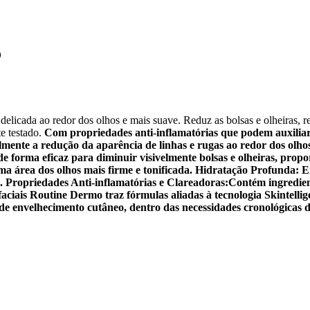
o
delicada ao redor dos olhos e mais suave. Reduz as bolsas e olheiras, rej
te testado.
Com propriedades anti-inflamatórias que podem auxiliar 
ente a redução da aparência de linhas e rugas ao redor dos olhos e
de forma eficaz para diminuir visivelmente bolsas e olheiras, pro
ma área dos olhos mais firme e tonificada.
Hidratação Profunda: E
s.
Propriedades Anti-inflamatórias e Clareadoras:Contém ingredien
faciais Routine Dermo traz fórmulas aliadas à tecnologia Skintellig
 de envelhecimento cutâneo, dentro das necessidades cronológicas d