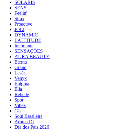
SOLARIS
SENS
Feelin'
Strax
Proactive
JOLI
DYNAMIC
LATTITUDE
Inebriante
SENSAÇÕES
AURA BEAUTY
Eterna
Grand
Lesér
Venyx
Enigma
Ella
Rebelle
Spot
Vibez
GL
Soul Brasileira
Aroma Di
Dia dos Pais 2026