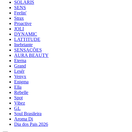
SOLARIS
SENS
Feelin'
Strax
Proactive
JOLI
DYNAMIC
LATTITUDE
Inebriante
SENSAÇÕES
AURA BEAUTY
Eterna
Grand
Lesér
Venyx
Enigma
Ella
Rebelle
Spot
Vibez
GL
Soul Brasileira
Aroma Di
Dia dos Pais 2026