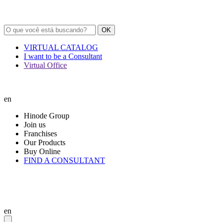
OK
VIRTUAL CATALOG
I want to be a Consultant
Virtual Office
en
Hinode Group
Join us
Franchises
Our Products
Buy Online
FIND A CONSULTANT
en