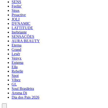
SENS
Feelin'
Strax
Proactive
JOLI
DYNAMIC
LATTITUDE
Inebriante
SENSAÇÕES
AURA BEAUTY
Eterna
Grand
Lesér
Venyx
Enigma
Ella
Rebelle
Spot
Vibez
GL
Soul Brasileira
Aroma Di
Dia dos Pais 2026