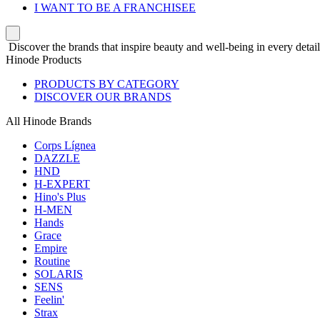
I WANT TO BE A FRANCHISEE
Discover the brands that inspire beauty and well-being in every detail
Hinode Products
PRODUCTS BY CATEGORY
DISCOVER OUR BRANDS
All Hinode Brands
Corps Lígnea
DAZZLE
HND
H-EXPERT
Hino's Plus
H-MEN
Hands
Grace
Empire
Routine
SOLARIS
SENS
Feelin'
Strax