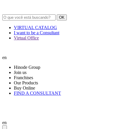
OK
VIRTUAL CATALOG
I want to be a Consultant
Virtual Office
en
Hinode Group
Join us
Franchises
Our Products
Buy Online
FIND A CONSULTANT
en