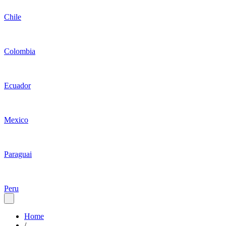
Chile
Colombia
Ecuador
Mexico
Paraguai
Peru
Home
/