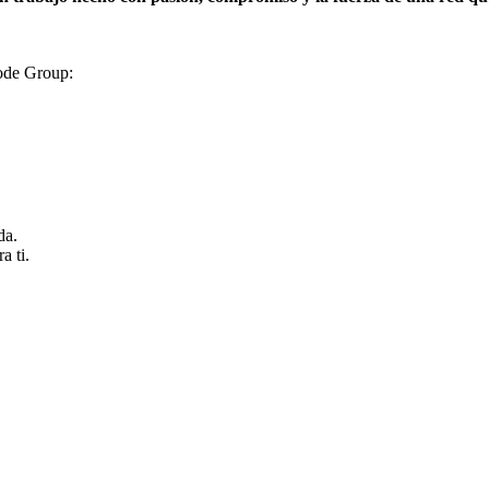
ode Group:
da.
a ti.