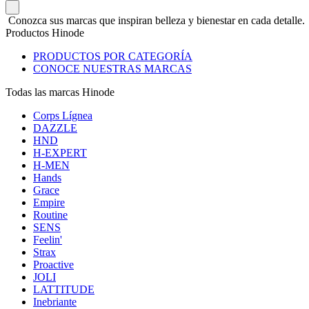
Conozca sus marcas que inspiran belleza y bienestar en cada detalle.
Productos Hinode
PRODUCTOS POR CATEGORÍA
CONOCE NUESTRAS MARCAS
Todas las marcas Hinode
Corps Lígnea
DAZZLE
HND
H-EXPERT
H-MEN
Hands
Grace
Empire
Routine
SENS
Feelin'
Strax
Proactive
JOLI
LATTITUDE
Inebriante