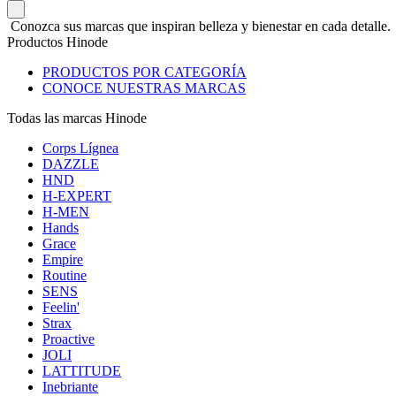
Conozca sus marcas que inspiran belleza y bienestar en cada detalle.
Productos Hinode
PRODUCTOS POR CATEGORÍA
CONOCE NUESTRAS MARCAS
Todas las marcas Hinode
Corps Lígnea
DAZZLE
HND
H-EXPERT
H-MEN
Hands
Grace
Empire
Routine
SENS
Feelin'
Strax
Proactive
JOLI
LATTITUDE
Inebriante